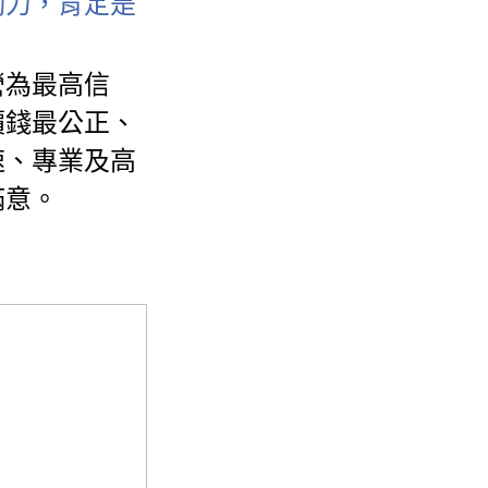
動力，肯定是
營為最高信
價錢最公正、
速、專業及高
滿意。